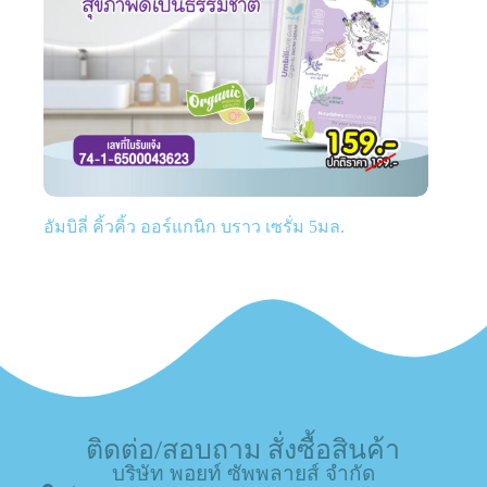
อัมบิลี่ คิ้วคิ้ว ออร์แกนิก บราว เซรั่ม 5มล.
ติดต่อ/สอบถาม สั่งซื้อสินค้า
บริษัท พอยท์ ซัพพลายส์ จำกัด