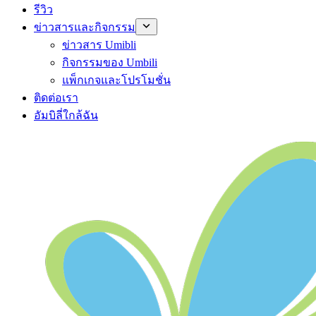
รีวิว
ข่าวสารและกิจกรรม
ข่าวสาร Umibli
กิจกรรมของ Umbili
แพ็กเกจและโปรโมชั่น
ติดต่อเรา
อัมบิลี่ใกล้ฉัน