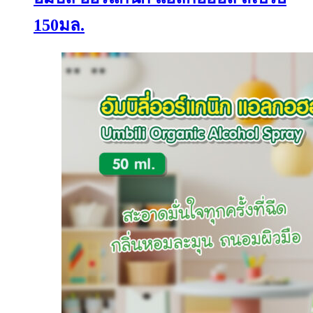
150มล.