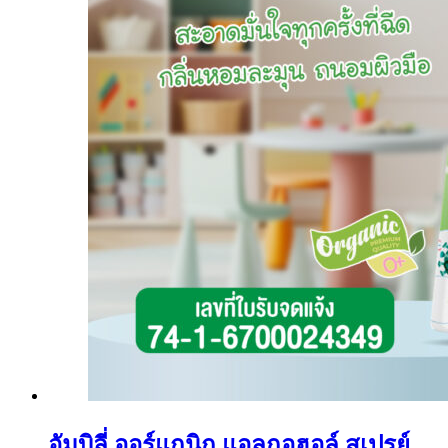
อัมบิลี่ ออร์แกนิก แอลกอฮอล์ สเปรย์