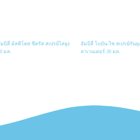
ัมบิลี่ มัสคิโตส ซีตรัส สเปรย์ไล่ยุง
อัมบิลี่ โบบัน-ไซ สเปรย์กันยุ
0 มล.
ลาเวนเดอร์ 30 มล.