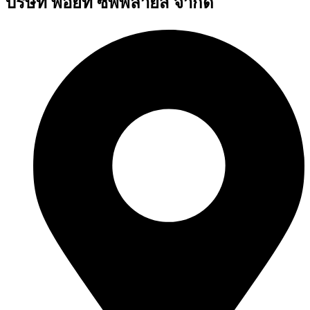
บริษัท พอยท์ ซัพพลายส์ จำกัด