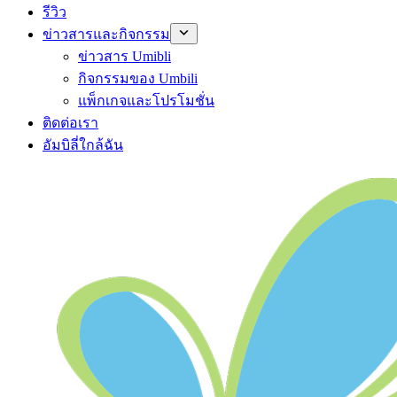
รีวิว
ข่าวสารและกิจกรรม
ข่าวสาร Umibli
กิจกรรมของ Umbili
แพ็กเกจและโปรโมชั่น
ติดต่อเรา
อัมบิลี่ใกล้ฉัน