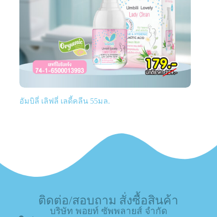
อัมบิลี่ เลิฟลี่ เลดี้คลีน 55มล.
ติดต่อ/สอบถาม สั่งซื้อสินค้า
บริษัท พอยท์ ซัพพลายส์ จำกัด