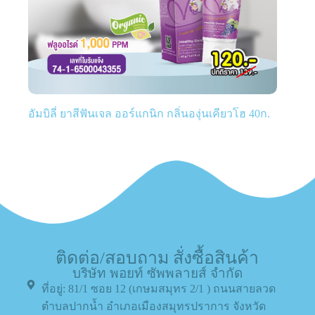
อัมบิลี่ ยาสีฟันเจล ออร์แกนิก กลิ่นองุ่นเคียวโฮ 40ก.
ติดต่อ/สอบถาม สั่งซื้อสินค้า
บริษัท พอยท์ ซัพพลายส์ จำกัด
ที่อยู่: 81/1 ซอย 12 (เกษมสมุทร 2/1 ) ถนนสายลวด
ตำบลปากน้ำ อำเภอเมืองสมุทรปราการ จังหวัด