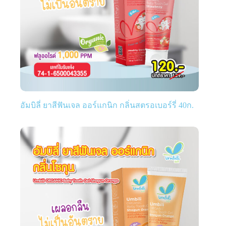
อัมบิลี่ ยาสีฟันเจล ออร์แกนิก กลิ่นสตรอเบอร์รี่ 40ก.