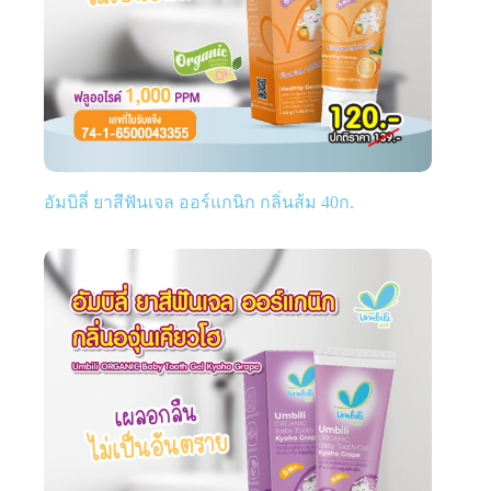
อัมบิลี่ ยาสีฟันเจล ออร์แกนิก กลิ่นส้ม 40ก.