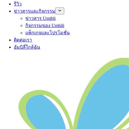
รีวิว
ข่าวสารและกิจกรรม
ข่าวสาร Umibli
กิจกรรมของ Umbili
แพ็กเกจและโปรโมชั่น
ติดต่อเรา
อัมบิลี่ใกล้ฉัน