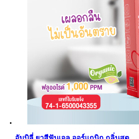
อัมบิลี่ ยาสีฟันเจล ออร์แกนิก กลิ่นสต