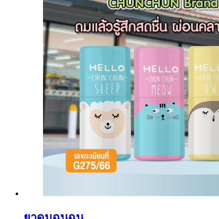
ยาดมฉุนฉุน