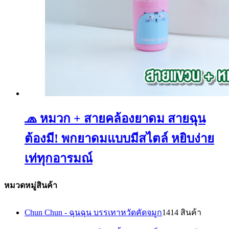
🧢 หมวก + สายคล้องยาดม สายฉุน
ต้องมี! พกยาดมแบบมีสไตล์ หยิบง่าย
เท่ทุกอารมณ์
หมวดหมู่สินค้า
Chun Chun - ฉุนฉุน บรรเทาหวัดคัดจมูก
14
14 สินค้า