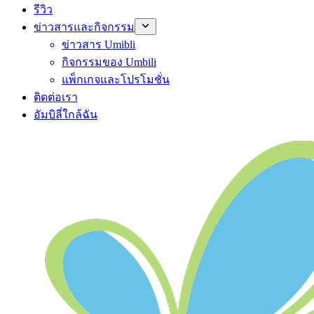
รีวิว
ข่าวสารและกิจกรรม
ข่าวสาร Umibli
กิจกรรมของ Umbili
แพ็กเกจและโปรโมชั่น
ติดต่อเรา
อัมบิลี่ใกล้ฉัน