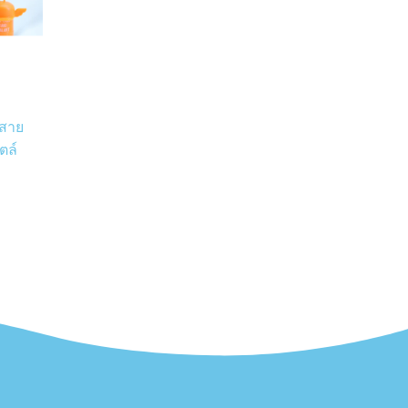
 สาย
ตล์