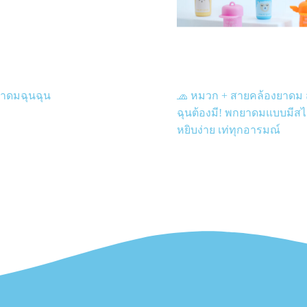
าดมฉุนฉุน
🧢 หมวก + สายคล้องยาดม
ฉุนต้องมี! พกยาดมแบบมีสไ
หยิบง่าย เท่ทุกอารมณ์