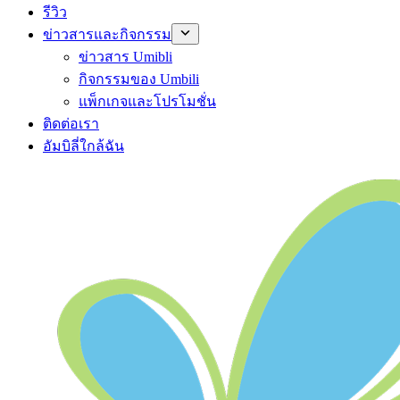
รีวิว
ข่าวสารและกิจกรรม
ข่าวสาร Umibli
กิจกรรมของ Umbili
แพ็กเกจและโปรโมชั่น
ติดต่อเรา
อัมบิลี่ใกล้ฉัน