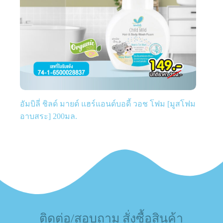
อัมบิลี่ ชิลด์ มายด์ แฮร์แอนด์บอดี้ วอช โฟม [มูสโฟม
อาบสระ] 200มล.
ติดต่อ/สอบถาม สั่งซื้อสินค้า