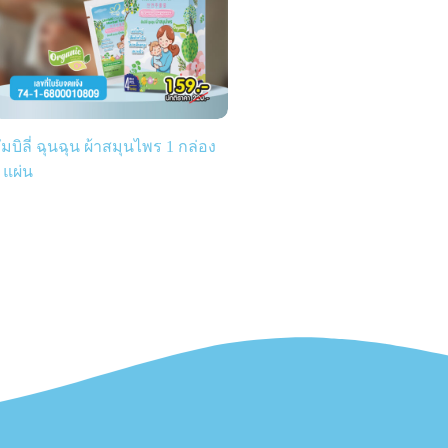
ัมบิลี่ ฉุนฉุน ผ้าสมุนไพร 1 กล่อง
 แผ่น