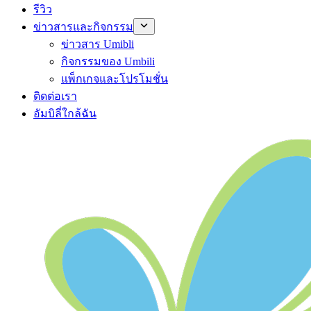
รีวิว
ข่าวสารและกิจกรรม
ข่าวสาร Umibli
กิจกรรมของ Umbili
แพ็กเกจและโปรโมชั่น
ติดต่อเรา
อัมบิลี่ใกล้ฉัน