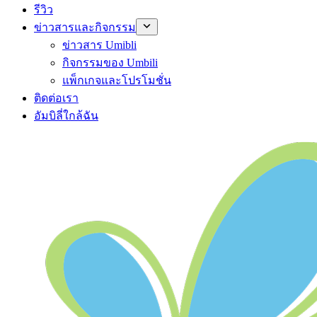
รีวิว
ข่าวสารและกิจกรรม
ข่าวสาร Umibli
กิจกรรมของ Umbili
แพ็กเกจและโปรโมชั่น
ติดต่อเรา
อัมบิลี่ใกล้ฉัน