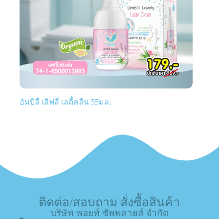
อัมบิลี่ เลิฟลี่ เลดี้คลีน 55มล.
ติดต่อ/สอบถาม สั่งซื้อสินค้า
บริษัท พอยท์ ซัพพลายส์ จำกัด