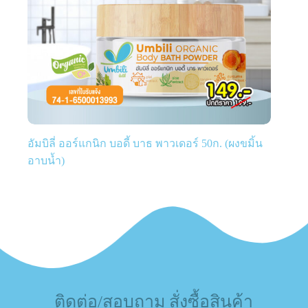
อัมบิลี่ ออร์แกนิก บอดี้ บาธ พาวเดอร์ 50ก. (ผงขมิ้น
อาบน้ำ)
ติดต่อ/สอบถาม สั่งซื้อสินค้า