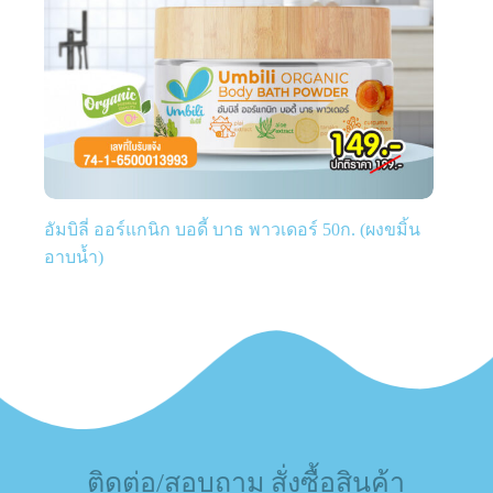
อัมบิลี่ ออร์แกนิก บอดี้ บาธ พาวเดอร์ 50ก. (ผงขมิ้น
อาบน้ำ)
ติดต่อ/สอบถาม สั่งซื้อสินค้า