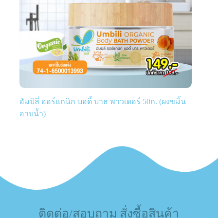
อัมบิลี่ ออร์แกนิก บอดี้ บาธ พาวเดอร์ 50ก. (ผงขมิ้น
อาบน้ำ)
ติดต่อ/สอบถาม สั่งซื้อสินค้า