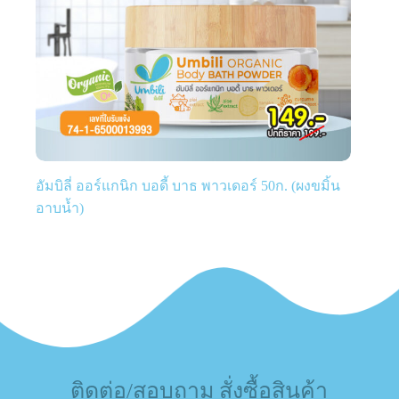
อัมบิลี่ ออร์แกนิก บอดี้ บาธ พาวเดอร์ 50ก. (ผงขมิ้น
อาบน้ำ)
ติดต่อ/สอบถาม สั่งซื้อสินค้า