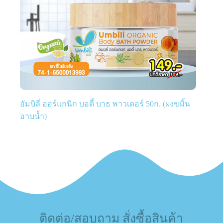
อัมบิลี่ ออร์แกนิก บอดี้ บาธ พาวเดอร์ 50ก. (ผงขมิ้น
อาบน้ำ)
ติดต่อ/สอบถาม สั่งซื้อสินค้า