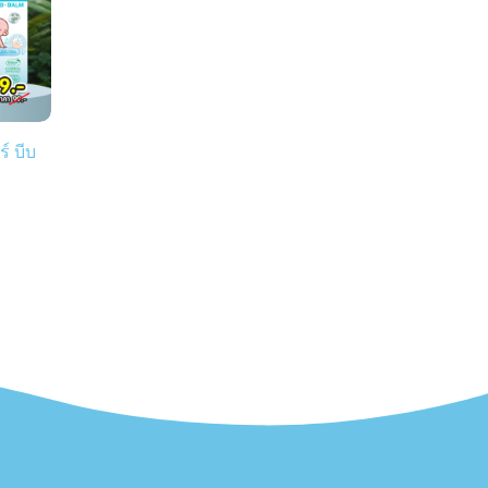
์ บีบ