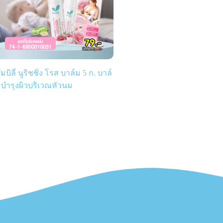
ัมบิลี่ นูริชชิ่ง โรส บาล์ม 5 ก. บาล์
บำรุงผิวบริเวณหัวนม