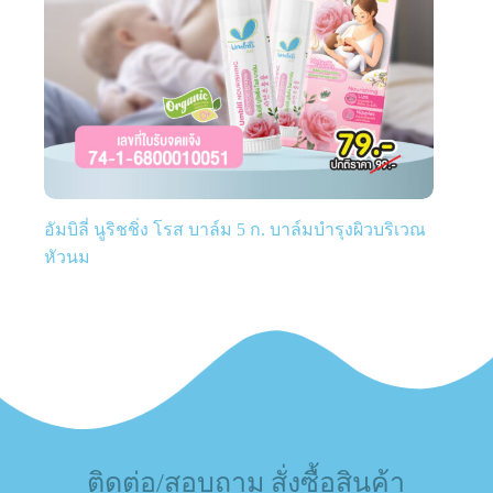
อัมบิลี่ นูริชชิ่ง โรส บาล์ม 5 ก. บาล์มบำรุงผิวบริเวณ
หัวนม
ติดต่อ/สอบถาม สั่งซื้อสินค้า