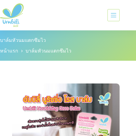
บาล์มหัวนมแตกซึมไว
หน้าแรก
บาล์มหัวนมแตกซึมไว