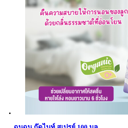
ฉุนฉุน กู๊ดไนท์ สเปรย์ 100 มล.