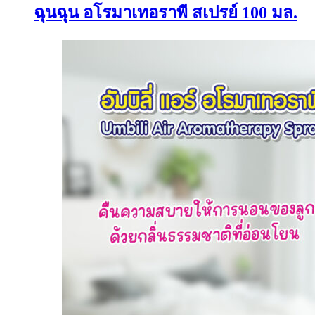
ฉุนฉุน อโรมาเทอราพี สเปรย์ 100 มล.