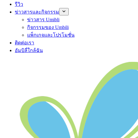
รีวิว
ข่าวสารและกิจกรรม
ข่าวสาร Umibli
กิจกรรมของ Umbili
แพ็กเกจและโปรโมชั่น
ติดต่อเรา
อัมบิลี่ใกล้ฉัน