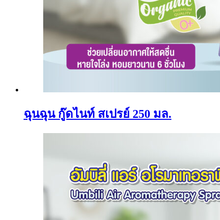
ฉุนฉุน กู๊ดไนท์ สเปรย์ 250 มล.