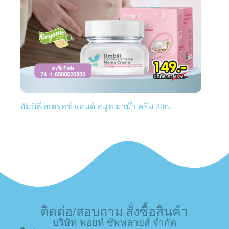
อัมบิลี่ สเตรทซ์ แอนด์ สมูท มาม๊า ครีม 30ก.
ติดต่อ/สอบถาม สั่งซื้อสินค้า
บริษัท พอยท์ ซัพพลายส์ จำกัด