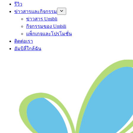
รีวิว
ข่าวสารและกิจกรรม
ข่าวสาร Umibli
กิจกรรมของ Umbili
แพ็กเกจและโปรโมชั่น
ติดต่อเรา
อัมบิลี่ใกล้ฉัน