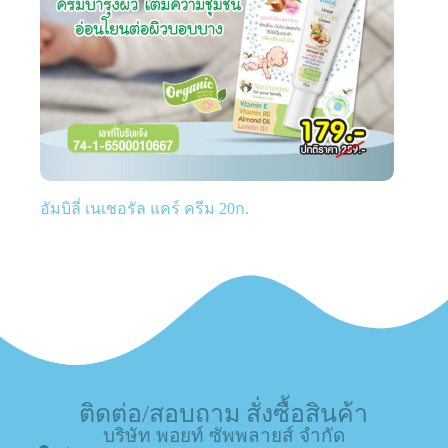
อัมบิลี่ เนเชอรัล แคร์ ครีม 20ก.
ติดต่อ/สอบถาม สั่งซื้อสินค้า
บริษัท พอยท์ ซัพพลายส์ จำกัด