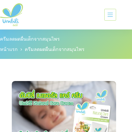
ครีมลดผดผื่นเด็กจากสมุนไพร
หน้าแรก
ครีมลดผดผื่นเด็กจากสมุนไพร