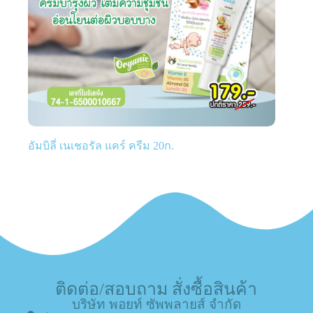
อัมบิลี่ เนเชอรัล แคร์ ครีม 20ก.
ติดต่อ/สอบถาม สั่งซื้อสินค้า
บริษัท พอยท์ ซัพพลายส์ จำกัด