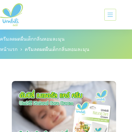
ครีมลดผดผื่นเด็กกลิ่นหอมละมุน
หน้าแรก
ครีมลดผดผื่นเด็กกลิ่นหอมละมุน