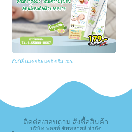
อัมบิลี่ เนเชอรัล แคร์ ครีม 20ก.
ติดต่อ/สอบถาม สั่งซื้อสินค้า
บริษัท พอยท์ ซัพพลายส์ จำกัด