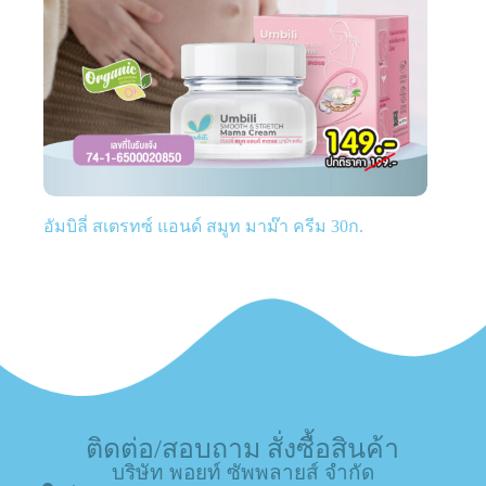
อัมบิลี่ สเตรทซ์ แอนด์ สมูท มาม๊า ครีม 30ก.
ติดต่อ/สอบถาม สั่งซื้อสินค้า
บริษัท พอยท์ ซัพพลายส์ จำกัด