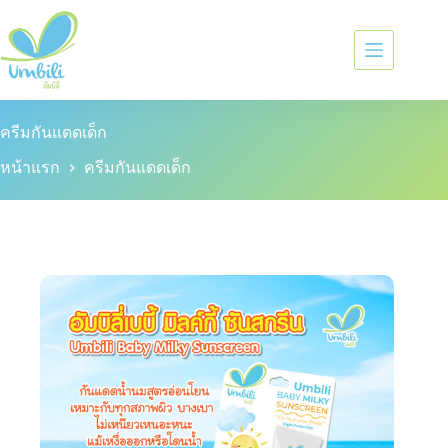
ครีมกันแดดเด็ก
หน้าแรก
ครีมกันแดดเด็ก