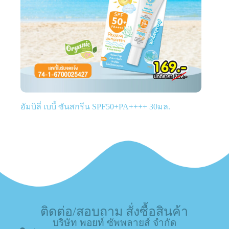
อัมบิลี่ เบบี้ ซันสกรีน SPF50+PA++++ 30มล.
ติดต่อ/สอบถาม สั่งซื้อสินค้า
บริษัท พอยท์ ซัพพลายส์ จำกัด