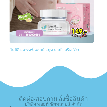
อัมบิลี่ สเตรทซ์ แอนด์ สมูท มาม๊า ครีม 30ก.
ติดต่อ/สอบถาม สั่งซื้อสินค้า
บริษัท พอยท์ ซัพพลายส์ จำกัด