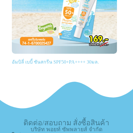
อัมบิลี่ เบบี้ ซันสกรีน SPF50+PA++++ 30มล.
ติดต่อ/สอบถาม สั่งซื้อสินค้า
บริษัท พอยท์ ซัพพลายส์ จำกัด