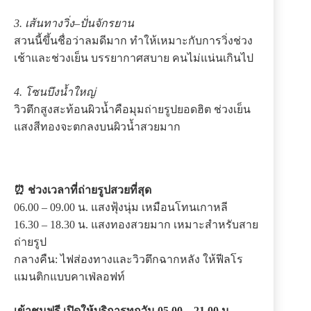
3. เส้นทางวิ่ง–ปั่นจักรยาน
สวนนี้ขึ้นชื่อว่าลมดีมาก ทำให้เหมาะกับการวิ่งช่วง
เช้าและช่วงเย็น บรรยากาศสบาย คนไม่แน่นเกินไป
4. โซนบึงน้ำใหญ่
วิวตึกสูงสะท้อนผิวน้ำคือมุมถ่ายรูปยอดฮิต ช่วงเย็น
แสงสีทองจะตกลงบนผิวน้ำสวยมาก
⏰ ช่วงเวลาที่ถ่ายรูปสวยที่สุด
06.00 – 09.00 น. แสงฟุ้งนุ่ม เหมือนโทนเกาหลี
16.30 – 18.30 น. แสงทองสวยมาก เหมาะสำหรับสาย
ถ่ายรูป
กลางคืน: ไฟส่องทางและวิวตึกฉากหลัง ให้ฟีลโร
แมนติกแบบคาเฟ่ลอฟท์
เข้าชมฟรี เปิดให้บริการทุกวัน 05.00 – 21.00 น.