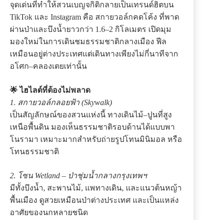
จุดเด่นที่ทำให้สวนเบญจกิติกลายเป็นเทรนด์ฮิตบน
TikTok และ Instagram คือ สกายวอล์กคดโค้ง ที่พาด
ผ่านป่าและบึงน้ำยาวกว่า 1.6–2 กิโลเมตร เปิดมุม
มองใหม่ในการเดินชมธรรมชาติกลางเมือง ฟีล
เหมือนอยู่ต่างประเทศแต่เดินทางเพียงไม่กี่นาทีจาก
อโศก–คลองเตยเท่านั้น
🌟 ไฮไลต์ที่ต้องไม่พลาด
1. สกายวอล์กลอยฟ้า (Skywalk)
เป็นสัญลักษณ์ของสวนแห่งนี้ ทางเดินไม้–ปูนที่สูง
เหนือพื้นดิน มองเห็นธรรมชาติรอบด้านได้แบบพา
โนรามา เหมาะมากสำหรับถ่ายรูปโทนมินิมอล หรือ
โทนธรรมชาติ
2. โซน Wetland – ป่าชุ่มน้ำกลางกรุงเทพฯ
มีทั้งบึงน้ำ, สะพานไม้, แพทางเดิน, และแนวต้นหญ้า
พื้นเมือง ดูสวยเหมือนป่าต่างประเทศ และเป็นแหล่ง
อาศัยของนกหลายชนิด