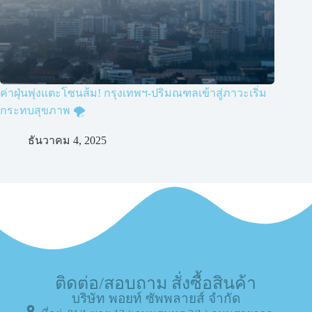
ค่าฝุ่นพุ่งแตะโซนส้ม! กรุงเทพฯ-ปริมณฑลเข้าสู่ภาวะเริ่ม
กระทบสุขภาพ 🌪️
ธันวาคม 4, 2025
ติดต่อ/สอบถาม สั่งซื้อสินค้า
บริษัท พอยท์ ซัพพลายส์ จำกัด